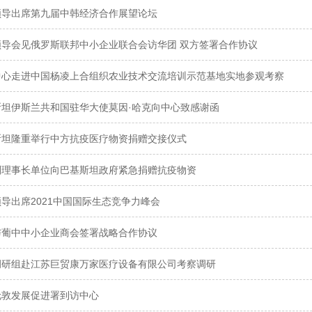
领导出席第九届中韩经济合作展望论坛
领导会见俄罗斯联邦中小企业联合会访华团 双方签署合作协议
中心走进中国杨凌上合组织农业技术交流培训示范基地实地参观考察
坦伊斯兰共和国驻华大使莫因·哈克​向中心致感谢函
斯坦隆重举行中方抗疫医疗物资捐赠交接仪式
副理事长单位向巴基斯坦政府紧急捐赠抗疫物资
导出席2021中国国际生态竞争力峰会
与葡中中小企业商会签署战略合作协议
调研组赴江苏巨贸康万家医疗设备有限公司考察调研
伦敦发展促进署到访中心